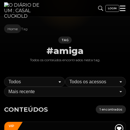
☰
Home
Tag
TAG
#amiga
Todos os conteúdos encontrados nesta
tag
.
CONTEÚDOS
1
encontrados
VIP