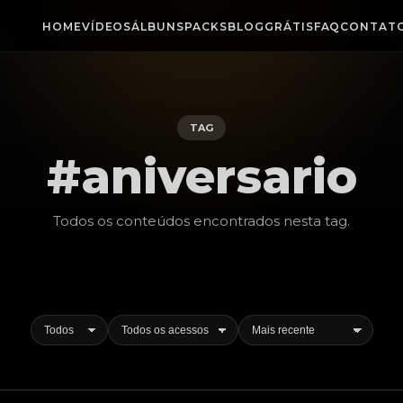
HOME
VÍDEOS
ÁLBUNS
PACKS
BLOG
GRÁTIS
FAQ
CONTAT
TAG
#aniversario
Todos os conteúdos encontrados nesta
tag
.