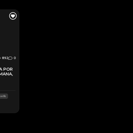
892
0
A POR
EMANA,
twife