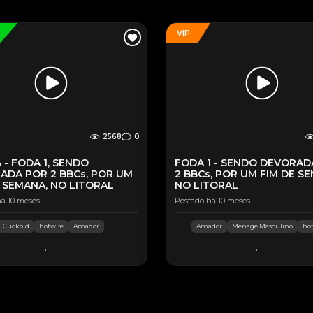
VIP
2568
0
 - FODA 1, SENDO
FODA 1 - SENDO DEVORAD
ADA POR 2 BBCs, POR UM
2 BBCs, POR UM FIM DE S
 SEMANA, NO LITORAL
NO LITORAL
á 10 meses
Postado há 10 meses
Cuckold
hotwife
Amador
Amador
Ménage Masculino
ho
...
...