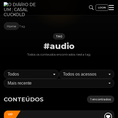
☰
Home
Tag
TAG
#audio
Todos os conteúdos encontrados nesta
tag
.
CONTEÚDOS
1
encontrados
VIP