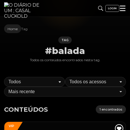
☰
Home
Tag
TAG
#balada
Todos os conteúdos encontrados nesta
tag
.
CONTEÚDOS
1
encontrados
VIP