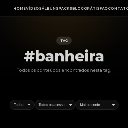
HOME
VÍDEOS
ÁLBUNS
PACKS
BLOG
GRÁTIS
FAQ
CONTAT
TAG
#banheira
Todos os conteúdos encontrados nesta
tag
.