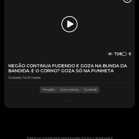
728
0
NEGÃO CONTINUA FUDENDO E GOZA NA BUNDA DA
BANDIDA. E O CORNO? GOZA SÓ NA PUNHETA
Postado há 8 meses
Amador
Com outros
Cuckold
...
Todos os conteúdos disponíveis foram carregados