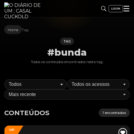
☰
Home
Tag
TAG
#bunda
Todos os conteúdos encontrados nesta
tag
.
CONTEÚDOS
1
encontrados
VIP