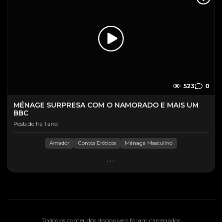
523
0
MÉNAGE SURPRESA COM O NAMORADO E MAIS UM
BBC
Postado há 1 ano
Amador
Contos Eróticos
Ménage Masculino
...
Todos os conteúdos disponíveis foram carregados