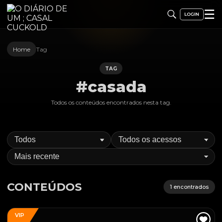
☰
Home
Tag
TAG
#casada
Todos os conteúdos encontrados nesta
tag
.
CONTEÚDOS
1
encontrados
VIP