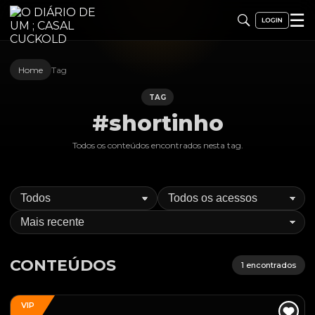
☰
Home
Tag
TAG
#shortinho
Todos os conteúdos encontrados nesta
tag
.
CONTEÚDOS
1
encontrados
VIP