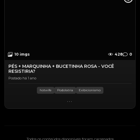
10 imgs
428
0
PÉS + MARQUINHA + BUCETINHA ROSA - VOCÊ
RESISTIRIA?
Postado há 1 ano
hotwife
Podolatria
Exibicionismo
...
Todos os conteúdos disponíveis foram carregados