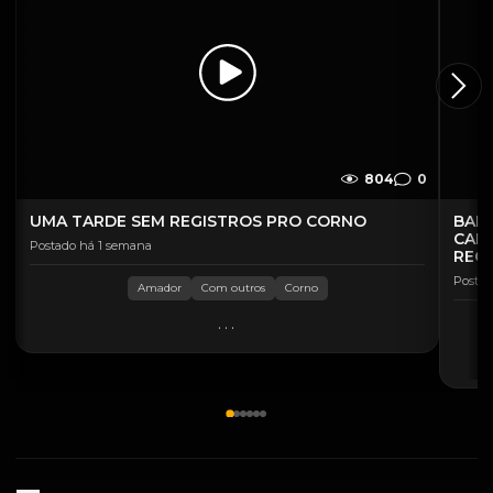
804
0
UMA TARDE SEM REGISTROS PRO CORNO
BAND
CAL
Postado há 1 semana
REC
Postad
Amador
Com outros
Corno
...