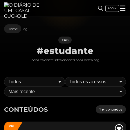
☰
Home
Tag
TAG
#estudante
Todos os conteúdos encontrados nesta
tag
.
CONTEÚDOS
1
encontrados
VIP