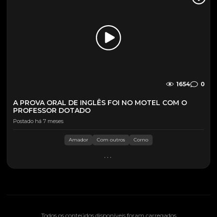
1654
0
A PROVA ORAL DE INGLÊS FOI NO MOTEL COM O
PROFESSOR DOTADO
Postado há 7 meses
Amador
Com outros
Corno
...
Todos os conteúdos disponíveis foram carregados