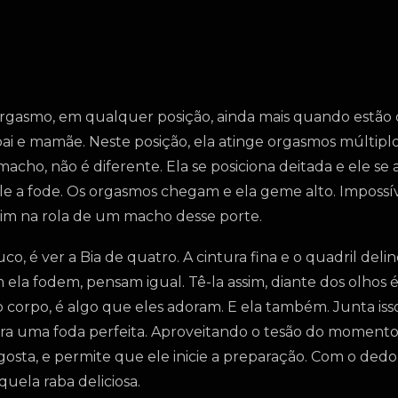
orgasmo, em qualquer posição, ainda mais quando estão
i e mamãe. Neste posição, ela atinge orgasmos múltiplos
 macho, não é diferente. Ela se posiciona deitada e ele s
 ele a fode. Os orgasmos chegam e ela geme alto. Impossív
m na rola de um macho desse porte.
, é ver a Bia de quatro. A cintura fina e o quadril deli
la fodem, pensam igual. Tê-la assim, diante dos olhos é
o corpo, é algo que eles adoram. E ela também. Junta iss
para uma foda perfeita. Aproveitando o tesão do momento
gosta, e permite que ele inicie a preparação. Com o dedo
quela raba deliciosa.