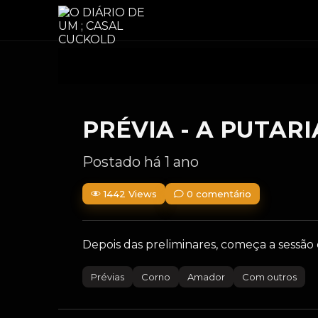
PRÉVIA - A PUTAR
Postado há 1 ano
1442 Views
0 comentário
Depois das preliminares, começa a sessão 
Prévias
Corno
Amador
Com outros