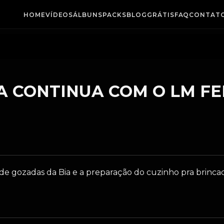
HOME
VÍDEOS
ÁLBUNS
PACKS
BLOG
GRÁTIS
FAQ
CONTAT
IA CONTINUA COM O LM F
de gozadas da Bia e a preparação do cuzinho pra brincad