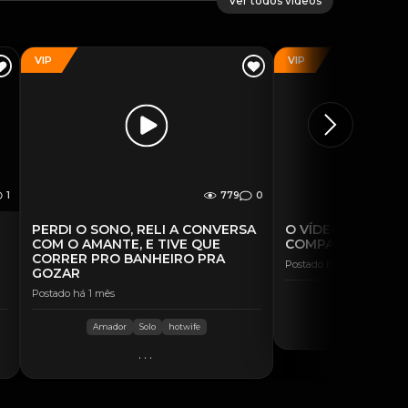
Ver todos vídeos
VIP
VIP
1
779
0
PERDI O SONO, RELI A CONVERSA
O VÍDEO QUE NÃO
COM O AMANTE, E TIVE QUE
COMPARTILHADO
CORRER PRO BANHEIRO PRA
Postado há 4 dias
GOZAR
Postado há 1 mês
Amador
..
Amador
Solo
hotwife
...