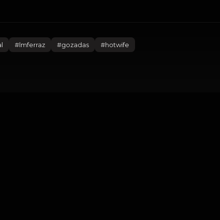
al
#
lmferraz
#
gozadas
#
hotwife