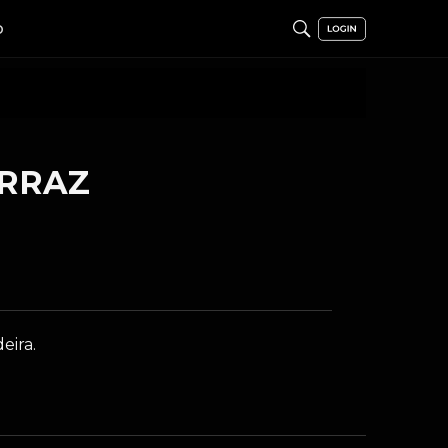
O
ERRAZ
eira.