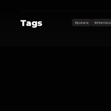
Tags
#
putaria
#
interraci