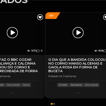
VIP
1931
0
898
FAZ O BBC GOZAR
O DIA QUE A BANDIDA COLOCOU
ALIANÇA E CALCINHA
NO CORNO MANSO ALGEMAS E
HOU DO CORNO E
GAIOLA ROSA EM FORMA DE
 RECHEADA DE PORRA
BUCETA
 semanas
Postado há 3 semanas
dor
Com outros
Corno
Amador
Bastidores
Com outros
...
...