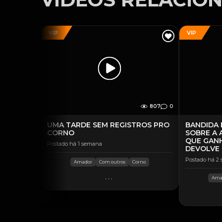
VIP
VIP
807
0
UMA TARDE SEM REGISTROS PRO
BANDIDA 
CORNO
SOBRE A 
QUE GAN
Postado há 1 semana
DEVOLVE
Postado há 2
Amador
Com outros
Corno
...
Ama