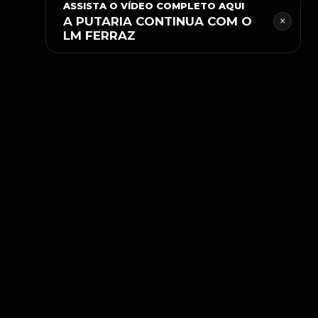
ASSISTA O VÍDEO COMPLETO AQUI
×
A PUTARIA CONTINUA COM O
LM FERRAZ
PLATAFORMA OFICIAL
SITE SEGURO PARA MAIORES DE 18 ANOS
ATENDIMENTO, SUPORTE E DENÚNCIAS
DISPONÍVEIS PELOS CANAIS OFICIAIS.