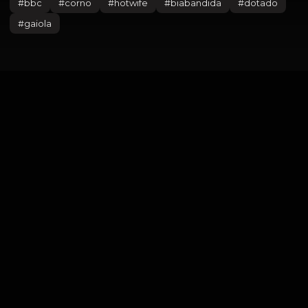
#
bbc
#
corno
#
hotwife
#
biabandida
#
dotado
#
gaiola