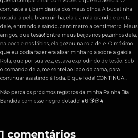
queria compartilhar com vocês, o que eu assistia. O
contraste ali, bem diante dos meus olhos. A bucetinha
rosada, a pele branquinha, ela e a rola grande e preta
dele, entrando e saindo, centímetro a centímetro. Meus
amigos, que tesão! Entre meus beijos nos pezinhos dela,
na boca e nos lábios, ela gozou na rola dele. O máximo
que eu podia fazer era alisar minha rola sobre a gaiola.
Rola, que por sua vez, estava explodindo de tesão. Sob
o comando dela, me sentei ao lado da cama, para
continuar assistindo à foda. E que foda! CONTINUA...
Não perca os próximos registros da minha Rainha Bia
Bandida com esse negro dotado! ♠️🤘😈😍🔥
1
comentários