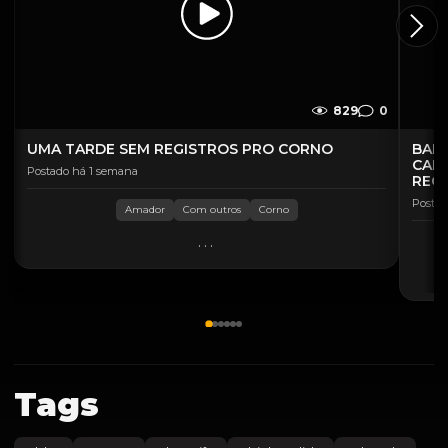
829
0
UMA TARDE SEM REGISTROS PRO CORNO
BAND
CAL
Postado há 1 semana
REC
Postad
Amador
Com outros
Corno
...
Tags