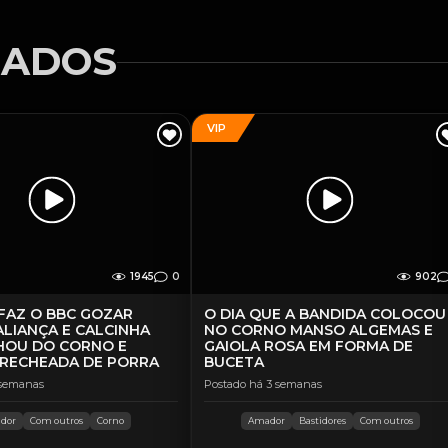
NADOS
VIP
1945
0
902
FAZ O BBC GOZAR
O DIA QUE A BANDIDA COLOCOU
ALIANÇA E CALCINHA
NO CORNO MANSO ALGEMAS E
HOU DO CORNO E
GAIOLA ROSA EM FORMA DE
 RECHEADA DE PORRA
BUCETA
 semanas
Postado há 3 semanas
dor
Com outros
Corno
Amador
Bastidores
Com outros