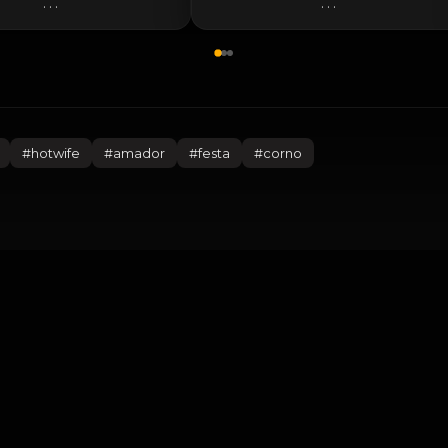
...
...
#
hotwife
#
amador
#
festa
#
corno