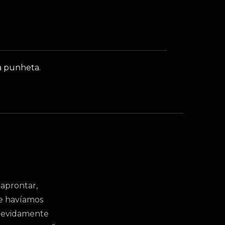
a punheta.
 aprontar,
ue havíamos
 Devidamente