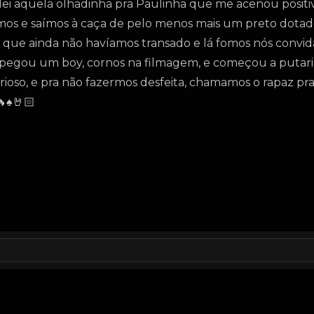
 dei aquela olhadinha pra Paulinha que me acenou posit
irmos e saímos à caça de pelo menos mais um preto dota
, que ainda não havíamos transado e lá fomos nós convid
 pegou um boy, cornos na filmagem, e começou a putar
oso, e pra não fazermos desfeita, chamamos o rapaz pra
♠️🤘🏻