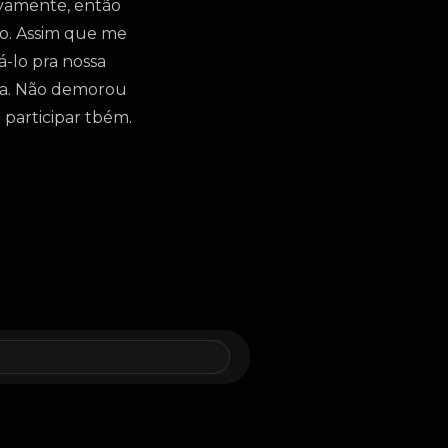
ivamente, então
do. Assim que me
á-lo pra nossa
ia. Não demorou
 participar tbém.