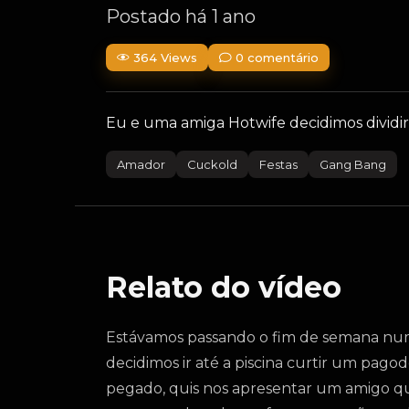
Postado há 1 ano
364 Views
0 comentário
Eu e uma amiga Hotwife decidimos divid
Amador
Cuckold
Festas
Gang Bang
Relato do vídeo
Estávamos passando o fim de semana num h
decidimos ir até a piscina curtir um pag
pegado, quis nos apresentar um amigo qu