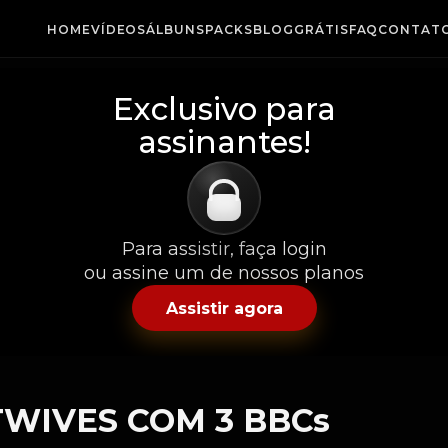
HOME
VÍDEOS
ÁLBUNS
PACKS
BLOG
GRÁTIS
FAQ
CONTAT
Exclusivo para
assinantes!
Para assistir, faça login
ou assine um de nossos planos
Assistir agora
WIVES COM 3 BBCs