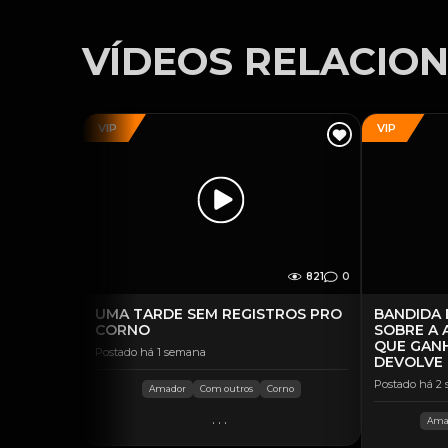
VÍDEOS RELACIO
VIP
VIP
821
0
UMA TARDE SEM REGISTROS PRO
BANDIDA 
CORNO
SOBRE A 
QUE GAN
Postado há 1 semana
DEVOLVE
Postado há 2
Amador
Com outros
Corno
...
Ama