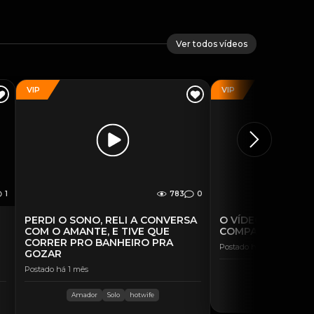
Ver todos vídeos
VIP
VIP
1
783
0
PERDI O SONO, RELI A CONVERSA
O VÍDEO QUE NÃO
COM O AMANTE, E TIVE QUE
COMPARTILHADO
CORRER PRO BANHEIRO PRA
Postado há 5 dias
GOZAR
Postado há 1 mês
Amador
..
Amador
Solo
hotwife