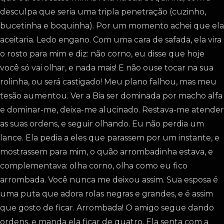
desculpa que seria uma tripla penetração (cuzinho,
bucetinha e boquinha). Por um momento achei que ela
aceitaria. Ledo engano. Com uma cara de safada, ela vira
o rosto para mim e diz: não corno, eu disse que hoje
você só vai olhar, e nada mais! E não ouse tocar na sua
rolinha, ou será castigado! Meu plano falhou, mas meu
tesão aumentou. Ver a Bia ser dominada por macho alfa
e dominar-me, deixa-me alucinado. Restava-me atender
as suas ordens, e seguir olhando. Eu não perdia um
lance. Ela pedia a eles que parassem por um instante, e
mostrassem para mim, o quão arrombadinha estava, e
complementava: olha corno, olha como eu fico
arrombada. Você nunca me deixou assim. Sua esposa é
uma puta que adora rolas negras e grandes, e é assim
que gosto de ficar. Arrombada! O amigo segue dando
ordens, e manda ela ficar de quatro. Ela senta com a