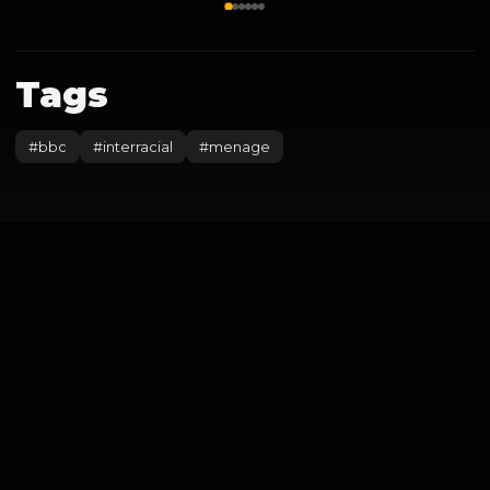
Tags
#
bbc
#
interracial
#
menage