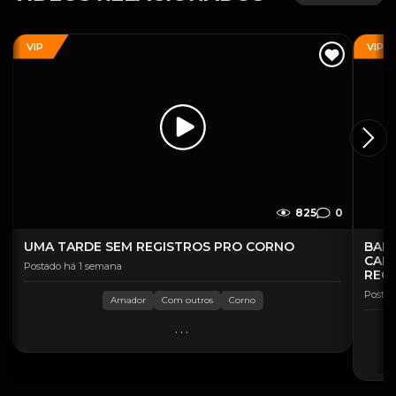
VIP
VIP
825
0
UMA TARDE SEM REGISTROS PRO CORNO
BAND
CAL
Postado há 1 semana
REC
Postad
Amador
Com outros
Corno
...