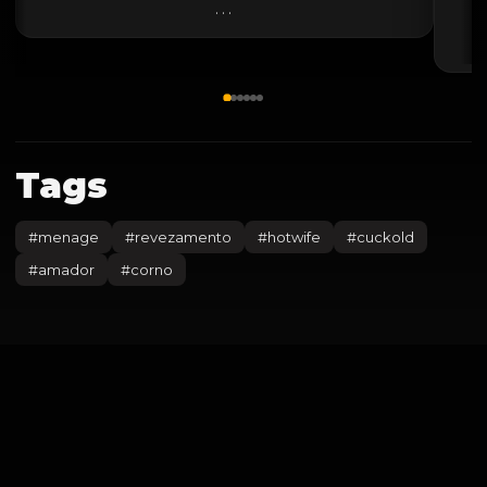
...
Tags
#
menage
#
revezamento
#
hotwife
#
cuckold
#
amador
#
corno