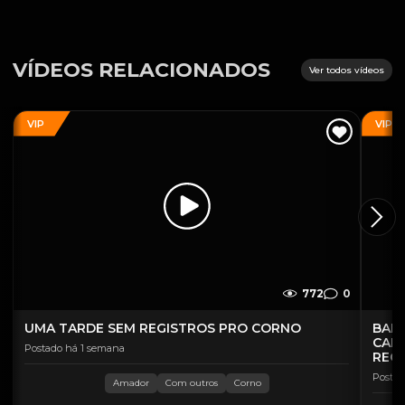
VÍDEOS RELACIONADOS
Ver todos vídeos
VIP
VIP
772
0
UMA TARDE SEM REGISTROS PRO CORNO
BAND
CAL
Postado há 1 semana
REC
Postad
Amador
Com outros
Corno