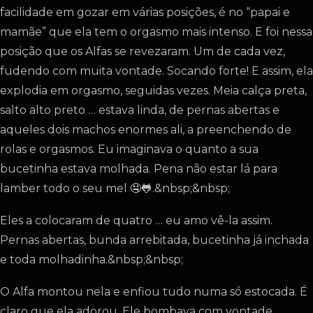
facilidade em gozar em várias posições, é no “papai e
mamãe” que ela tem o orgasmo mais intenso. E foi nessa
posição que os Alfas se revezaram. Um de cada vez,
fudendo com muita vontade. Socando forte! E assim, ela
explodia em orgasmo, seguidas vezes. Meia calça preta,
salto alto preto … estava linda, de pernas abertas e
aqueles dois machos enormes ali, a preenchendo de
rolas e orgasmos. Eu imaginava o quanto a sua
bucetinha estava molhada. Pena não estar lá para
lamber todo o seu mel 🤤🐸.&nbsp;&nbsp;
Eles a colocaram de quatro … eu amo vê-la assim.
Pernas abertas, bunda arrebitada, bucetinha já inchada
e toda molhadinha.&nbsp;&nbsp;
O Alfa montou nela e enfiou tudo numa só estocada. É
claro que ela adorou. Ele bombava com vontade.