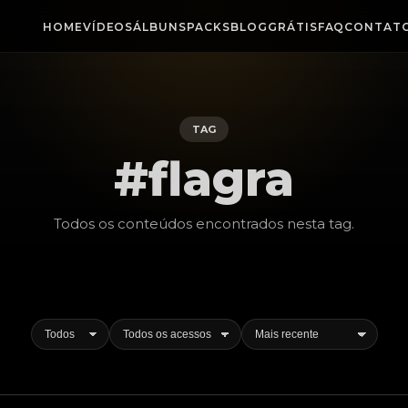
HOME
VÍDEOS
ÁLBUNS
PACKS
BLOG
GRÁTIS
FAQ
CONTAT
TAG
#flagra
Todos os conteúdos encontrados nesta
tag
.