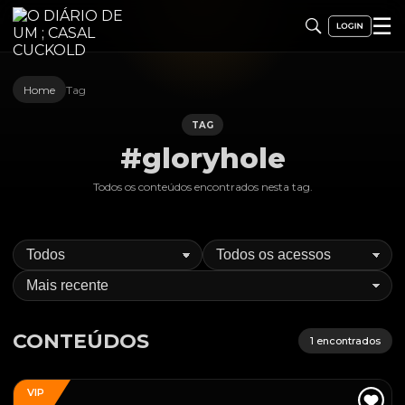
☰
Home
Tag
TAG
#gloryhole
Todos os conteúdos encontrados nesta
tag
.
CONTEÚDOS
1
encontrados
VIP