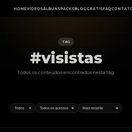
HOME
VÍDEOS
ÁLBUNS
PACKS
BLOG
GRÁTIS
FAQ
CONTAT
TAG
#visistas
Todos os conteúdos encontrados nesta
tag
.