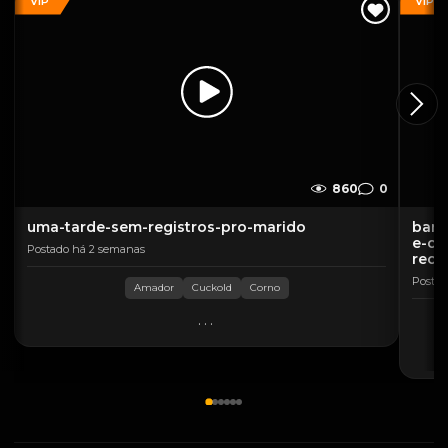
VIP
VIP
860
0
uma-tarde-sem-registros-pro-marido
band
e-ca
Postado há 2 semanas
rech
Postad
Amador
Cuckold
Corno
...