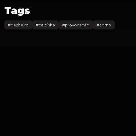
Tags
#
banheiro
#
calcinha
#
provocação
#
corno