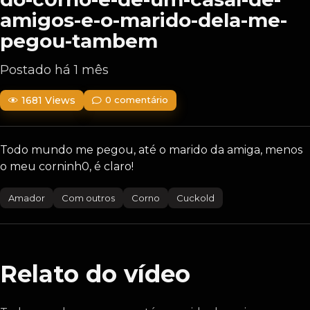
amigos-e-o-marido-dela-me-
pegou-tambem
Postado há 1 mês
1681 Views
0 comentário
Todo mundo me pegou, até o marido da amiga, menos
o meu corninh0, é claro!
Amador
Com outros
Corno
Cuckold
Relato do vídeo