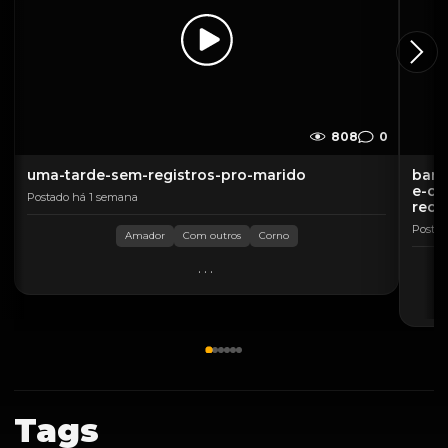
808
0
uma-tarde-sem-registros-pro-marido
band
e-ca
Postado há 1 semana
rech
Postad
Amador
Com outros
Corno
...
Tags