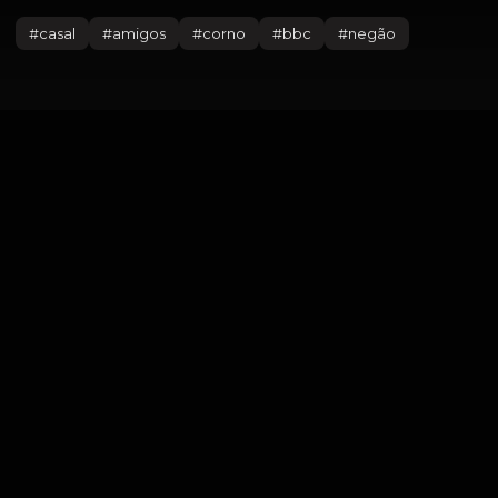
#
casal
#
amigos
#
corno
#
bbc
#
negão