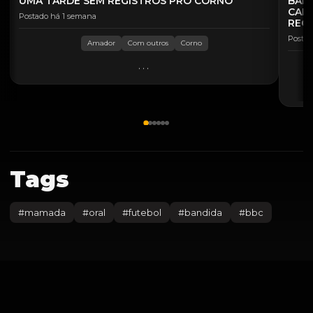
UMA TARDE SEM REGISTROS PRO CORNO
BAND
CAL
Postado há 1 semana
REC
Postad
Amador
Com outros
Corno
...
Tags
#
mamada
#
oral
#
futebol
#
bandida
#
bbc