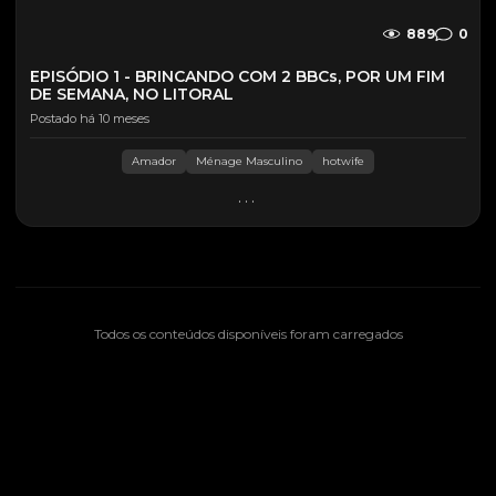
889
0
EPISÓDIO 1 - BRINCANDO COM 2 BBCs, POR UM FIM
DE SEMANA, NO LITORAL
Postado há 10 meses
Amador
Ménage Masculino
hotwife
...
Todos os conteúdos disponíveis foram carregados