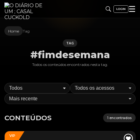
☰
Home
Tag
TAG
#fimdesemana
Todos os conteúdos encontrados nesta
tag
.
CONTEÚDOS
1
encontrados
VIP